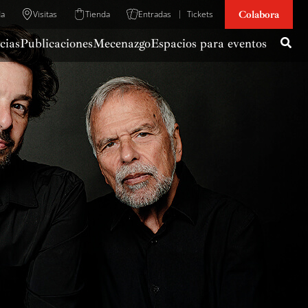
Colabora
da
Visitas
Tienda
Entradas
Tickets
cias
Publicaciones
Mecenazgo
Espacios para eventos