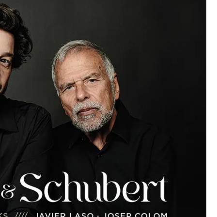
ca y técnica. Ha sido galardonado en diversos concursos
rosas orquestas de prestigio y desarrollando una intensa
rechilla-Zuloaga, el María Canals y el Pedro Espinosa. Su
un amplio repertorio que va desde el Clasicismo hasta la
ón concertística con una intensa dedicación a la docencia,
atención a autores como Mozart, Beethoven, Brahms,
o Superior de Música de Canarias. Ha actuado en
desarrollado una destacada labor pedagógica en
nto como solista como en música de cámara, y ha
mando a varias generaciones de pianistas
fica. Su grabación dedicada a Schubert y Schumann fue
challplattenkritik, lo que consolidó su proyección