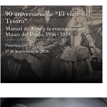
90 aniversario de “El viaje del
Academia
Tesoro”
Manuel de Arpe y la evacuación del
Museo del Prado, 1936 - 1939
Presentación
17 de septiembre de 2026