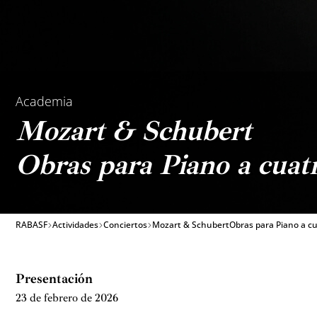
Academia
Mozart & Schubert
Obras para Piano a cuat
RABASF
Actividades
Conciertos
Mozart & SchubertObras para Piano a c
Presentación
23 de febrero de 2026