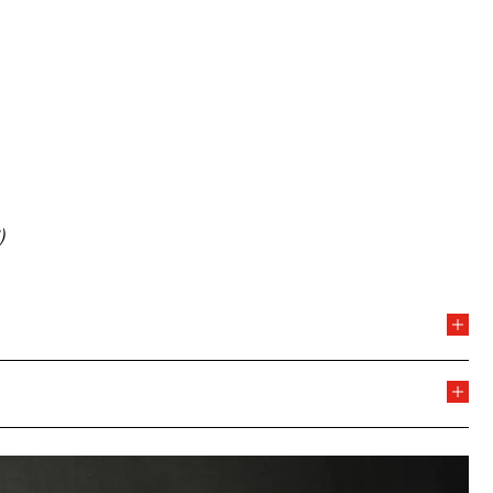
1791)
828)
)
figuras más relevantes del piano español contemporáneo.
 los continuó en la École Normale de Musique de París,
a. Su proyección internacional se consolidó tras obtener
su formación musical en el Conservatorio Superior de
loma O’Shea de Santander, el de Jaén y el Épinal. En
s superiores de Piano y de Solfeo, Teoría de la Música,
conocimiento que avalaba una trayectoria artística
nte amplió sus estudios en la Academia Franz Liszt de
ctuado como solista en los principales auditorios de