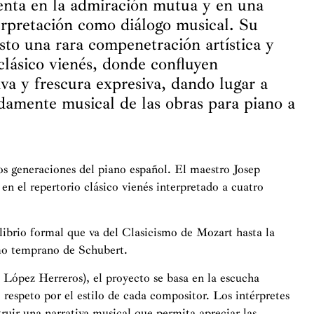
enta en la admiración mutua y en una
erpretación como diálogo musical. Su
sto una rara compenetración artística y
clásico vienés, donde confluyen
va y frescura expresiva, dando lugar a
damente musical de las obras para piano a
os generaciones del piano español. El maestro Josep
en el repertorio clásico vienés interpretado a cuatro
librio formal que va del Clasicismo de Mozart hasta la
mo temprano de Schubert.
 López Herreros), el proyecto se basa en la escucha
o respeto por el estilo de cada compositor. Los intérpretes
truir una narrativa musical que permita apreciar las