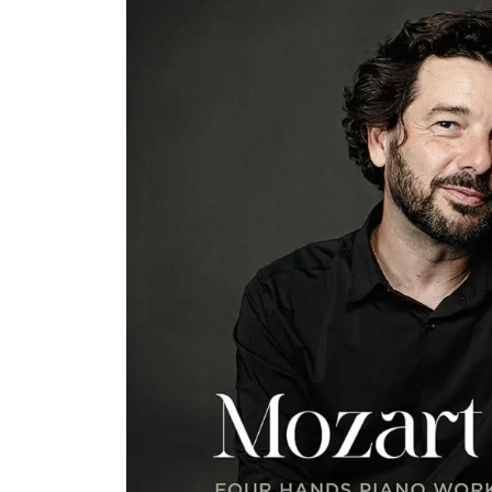
Budapest, perfeccionando su formación artísti
Europa, América y Asia, colaborando con nume
nacionales e internacionales, entre ellos el F
actividad camerística. Su discografía abarca 
actividad profesional combina la interpretaci
música española del siglo XX, con especial 
ejerciendo como profesor en el Conservatori
Debussy, Fauré y Mompou. Paralelamente, ha 
numerosos escenarios de España y Europa, ta
conservatorios superiores y universidades, for
desarrollado una sólida trayectoria discográ
nominada al prestigioso Preis der Deutschen S
internacional.