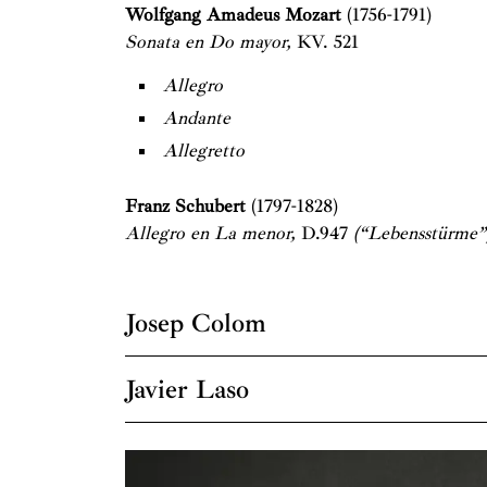
Wolfgang Amadeus Mozart
(1756-
Sonata en Do mayor,
KV. 521
Allegro
Andante
Allegretto
Franz Schubert
(1797-1
Allegro en La menor,
D.947
(“Lebensstürme”
Josep Colom
Josep Colom (Barcelona, 1947) es una de las 
Inició sus estudios musicales en Barcelona y
Javier Laso
donde completó una sólida formación pianístic
Javier Laso (Fribourg, Suiza, 1975) comenzó 
importantes premios en concursos como el Pa
Música de Salamanca, donde obtuvo los título
1998 recibió el Premio Nacional de Música, re
Transposición y Acompañamiento. Posteriorme
marcada por la excelencia interpretativa. Ha a