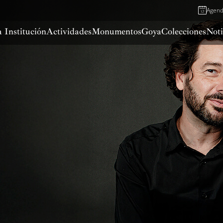
Agen
 Institución
Actividades
Monumentos
Goya
Colecciones
Noti