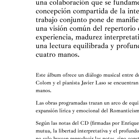
una colaboración que se fundam
concepción compartida de la int
trabajo conjunto pone de manifie
una visión común del repertorio 
experiencia, madurez interpretati
una lectura equilibrada y profun
cuatro manos.
Este álbum ofrece un diálogo musical entre d
Colom y el pianista Javier Laso se encuentran 
manos.
Las obras programadas trazan un arco de equi
expansión lírica y emocional del Romanticis
Según las notas del CD (firmadas por Enrique
mutua, la libertad interpretativa y el profund
no solo buscan reproducir las notas, sino cons