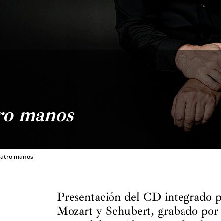
ro manos
uatro manos
Presentación del CD integrado p
Mozart y Schubert, grabado por l