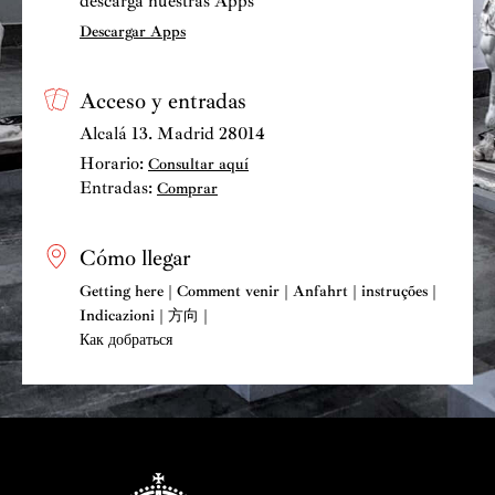
descarga nuestras Apps
Descargar Apps
Acceso y entradas
Alcalá 13. Madrid 28014
Horario:
Consultar aquí
Entradas:
Comprar
Cómo llegar
Getting here | Comment venir | Anfahrt | instruções |
Indicazioni | 方向 |
Как добраться