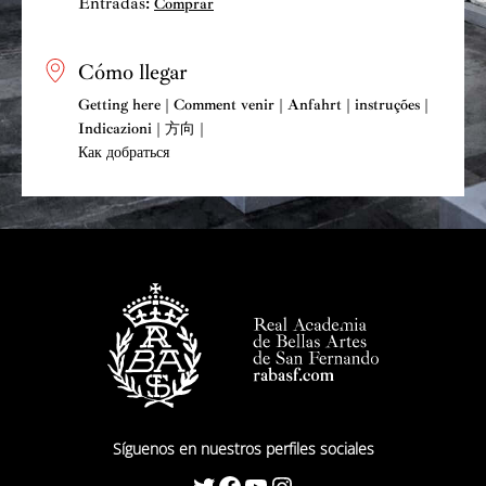
Entradas:
Comprar
Cómo llegar
Getting here | Comment venir | Anfahrt | instruções |
Indicazioni | 方向 |
Как добраться
Síguenos en nuestros perfiles sociales
Twitter
Facebook
YouTube
Instagram