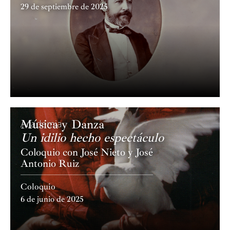
29 de septiembre de 2025
Música y Danza
Academia
Un idilio hecho espectáculo
Coloquio con José Nieto y José
Antonio Ruiz
Coloquio
6 de junio de 2025