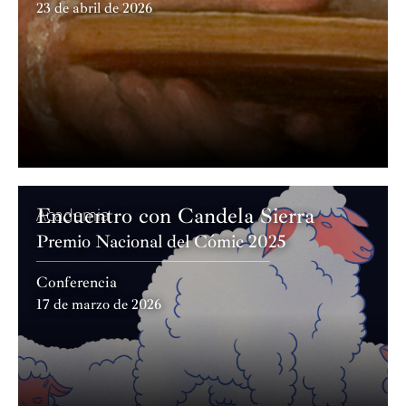
23 de abril de 2026
Encuentro con Candela Sierra
Academia
Premio Nacional del Cómic 2025
Conferencia
17 de marzo de 2026