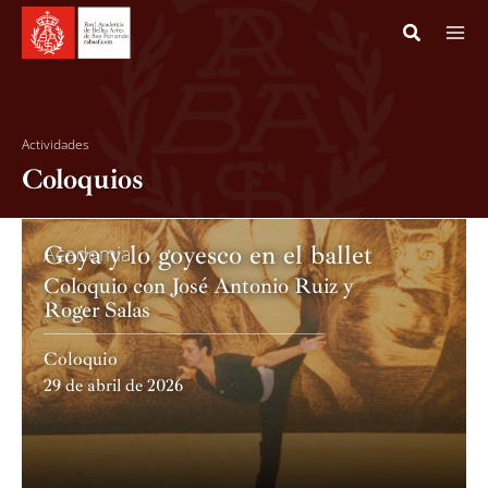
Ir
al
contenido
Actividades
Coloquios
Goya y lo goyesco en el ballet
Academia
Coloquio con José Antonio Ruiz y
Roger Salas
Coloquio
29 de abril de 2026