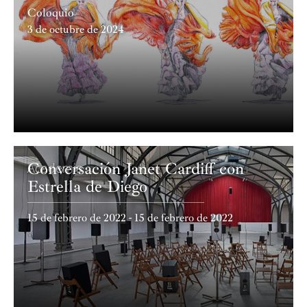
Coloquio
3 de octubre de 2024
Conversación Janet Cardiff con
Academia
Estrella de Diego
15 de febrero de 2022 - 15 de febrero de 2022