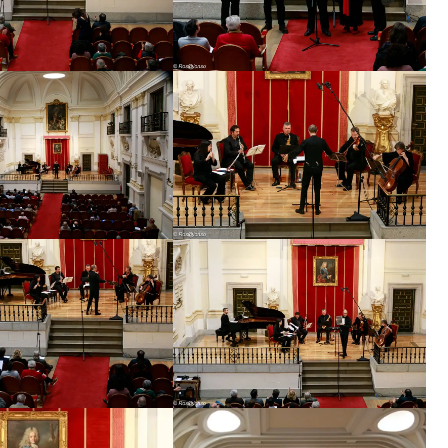
987 en el Salón Azul del Ayuntamiento de Alicante, en el
s Europeos del Saxofón, dentro del marco del III Festival
ntonces, de sus actuaciones cabe destacar las realizadas
emia de Bellas Artes de San Fernando, Círculo de Bellas
ca, Teatro Monumental de Madrid, Teatro de la Zarzuela,
e, Festival de Música del Siglo XX de Salamanca,
as de Música Contemporánea y Festival Internacional de
a y Festival Ensems en Valencia, Festivales de Sevilla,
, Ávila o Cádiz. En Francia, “Saxophonies de Angers”,
, Centro Georges Pompidou, Centro André Malraux de
Europeas del Saxofón de Dinant. En Italia, Teatro la
Fermo, Milán o Turín. En Inglaterra, Instituto de Arte
Surrey. En Canadá, Universidad de Quebec (Montreal).
a, Tailandia, Eslovenia, Croacia, Portugal, Austria…
tanto para la formación inicial del grupo (cuarteto de
les plantillas con otros instrumentos, música