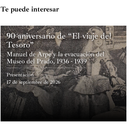
Te puede interesar
90 aniversario de “El viaje del
Academia
Tesoro”
Manuel de Arpe y la evacuación del
Museo del Prado, 1936 - 1939
Presentación
17 de septiembre de 2026