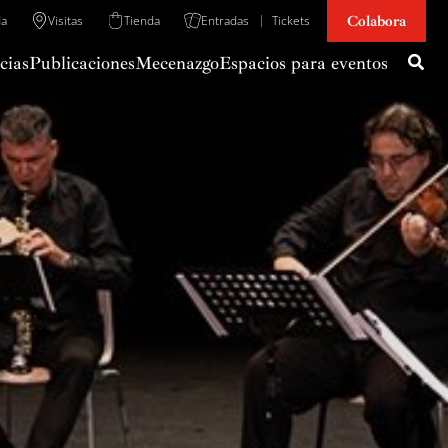
Colabora
da
Visitas
Tienda
Entradas
Tickets
cias
Publicaciones
Mecenazgo
Espacios para eventos