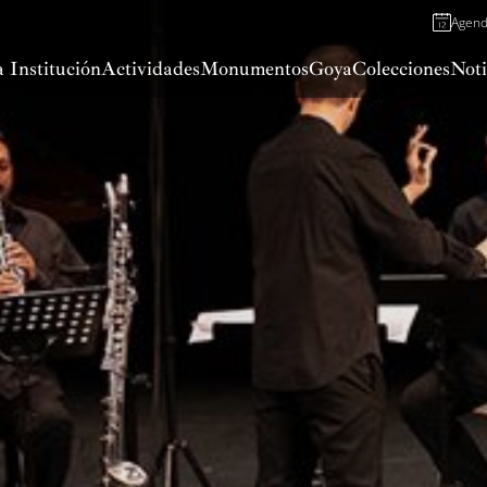
Agen
 Institución
Actividades
Monumentos
Goya
Colecciones
Noti