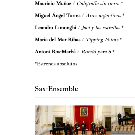
Mauricio Muñoz
/
Caligrafía sin tierra
*
Miguel Ángel Torres
/
Aires argentinos
*
Leandro Limonghi
/
Jaci y las estrellas
*
María del Mar Ribas
/
Tipping Points
*
Antoni Ros-Marbà
/
Rondó para 6
*
*Estrenos absolutos
Sax-Ensemble
El grupo
Sax-Ensemble
surge en 1987 con el o
contemporánea. Grupo de cámara flexible integ
violonchelo, cuarteto de saxofones, piano, pe
algunas de sus actuaciones con la participació
amplio repertorio, junto a las obras tradiciona
contemporáneos, tanto españoles como extran