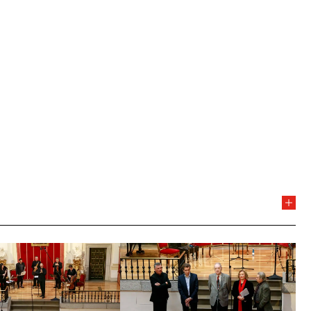
bjetivo de potenciar la creación y difusión de la música
rado como base por flauta, clarinete, violín, viola,
rcusión y música electroacústica, que además cuenta en
n de otros instrumentos de viento, cuerda y la voz. En su
les, figuran principalmente partituras de autores
jeros.