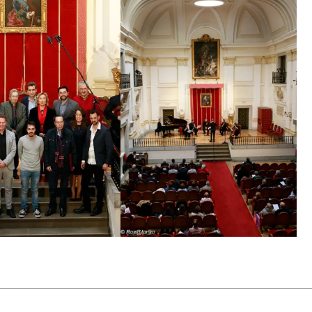
 el motor de la continuidad del grupo en estos treinta y
remio Nacional de Música de Interpretación por su
os los autores que han dedicado sus composiciones al
scientos sesenta estrenos mundiales de compositores
go de discos del grupo Sax-Ensemble comprende dieciocho
estacar el primer monográfico de obras para saxofón de
 Cruz, junto con otros monográficos de Tomás Marco,
z de Castro, Claudio Prieto, Eneko Vadillo, Jesús Villa
icado dos DVDs monográficos de los compositores Tomás
 formado por Francisco Herrero, Pilar Montejano, Miriam
Maite Raga (flauta), Salvador Salvador (clarinete), Emilio
rano (violonchelo), Manuel Jesús Corbacho (piano) y Rafael
Santiago Serrate y la dirección artística de Francisco
Sax-Ensemblegracias al apoyo y decisión de un grupo de
jetivo de incentivar los encargos a compositores españoles
alto nivel.