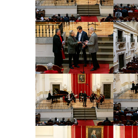
Su primera aparición pública tuvo lugar en 1
concierto de presentación de los II Encuentro
de Música Contemporánea de Alicante. Desde e
en el Centro de Arte Reina Sofía, Real Acad
Artes de Madrid, Auditorio Nacional de Músi
Festival de Música Contemporánea de Alicant
Festival de Música Española de León, Jornad
Música y Danza en Granada, Palau de la Músic
Segovia, Bilbao, Barcelona, Málaga, Almagro
Universidad de Gap, Conservatorio de París
Burdeos o Estrasburgo. En Bélgica, Jornadas 
Fenice de Venecia, Celano, Ortona, Ferrara, 
Contemporáneo de Londres y Universidad de 
Además, ha actuado en Estados Unidos, Escoci
La creación y promoción de la música actual, 
saxofones, piano y percusión), como en múltip