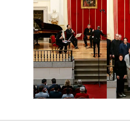
electroacústica, agrupación orquestal… ha sido
cinco años. En 1997 fue galardonado con el P
aportación a la música española. Son numeros
grupo Sax-Ensemble y ha efectuado más de do
españoles, europeos y americanos. El catálo
CDs en la actualidad, entre los cuales cabe d
autores como Edison Denisov o Zulema de la
Cristóbal Halffter, Luis de Pablo, Carlos Cru
Rojo, Enrique Muñoz, etc. Además, han publ
Marco y Luis de Pablo.
En la actualidad el grupo Sax-Ensemble está
Castellanos y Francisco Martínez (saxofones), 
Robles y Alejandro Sáiz (violines), Pilar Ser
Más (percusión). Bajo la dirección musical de 
Martínez. En 1993 se instituyó la Fundación 
compositores, músicos y melómanos, con el ob
y extranjeros y las actividades pedagógicas de 