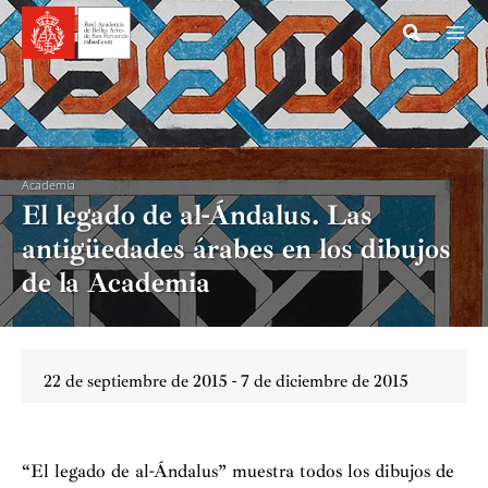
Ir
al
contenido
Academia
El legado de al-Ándalus. Las
antigüedades árabes en los dibujos
de la Academia
22 de septiembre de 2015 - 7 de diciembre de 2015
“El legado de al-Ándalus” muestra todos los dibujos de