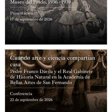
Museo del Prado, 1936 - 1939
Presentación
17 de septiembre de 2026
Cuando arte y ciencia compartían
Academia
casa
Pedro Franco Dávila y el Real Gabinete
de Historia Natural en la Academia de
Bellas Artes de San Fernando
Conferencia
22 de septiembre de 2026