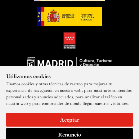
Utilizamos cookies
Usamos cookies y otras técnicas de rastreo para mejorar tu
experiencia de navegación en nuestra web, para mostrarte contenidos
personalizados y anuncios adecuados, para analizar el tráfico en
nuestra web y para comprender de donde llegan nuestros visitantes.
Suscríbete a nuestra newsletter
Aceptar
Renuncio
Aviso legal
Accesibilidad
Derechos de imagen
Mapa del sitio