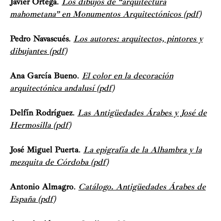
Javier Ortega
.
Los dibujos de “arquitectura
mahometana” en Monumentos Arquitectónicos (pdf)
Pedro Navascués
.
Los autores: arquitectos, pintores y
dibujantes (pdf)
Ana García Bueno
.
El color en la decoración
arquitectónica andalusí (pdf)
Delfín Rodríguez
.
Las Antigüedades Árabes y José de
Hermosilla (pdf)
José Miguel Puerta
.
La epigrafía de la Alhambra y la
mezquita de Córdoba (pdf)
Antonio Almagro
.
Catálogo. Antigüedades Árabes de
España (pdf)