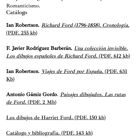
Romanticismo.
Catálogo
Ian Robertson
.
Richard Ford (1796-1858). Cronología.
(PDF. 255 kb)
F. Javier Rodríguez Barberán.
Una colección invisible.
Los dibujos españoles de Richard Ford
. (PDF. 612 kb)
Ian Robertson
.
Viajes de Ford por España.
(PDF. 631
Kb)
Antonio Gámiz Gordo
.
Paisajes dibujados. Las rutas
de Ford.
(PDF. 2 Mb)
Los dibujos de Harriet Ford. (PDF. 150 kb)
Catálogo y bibliografía. (PDF. 143 kb)