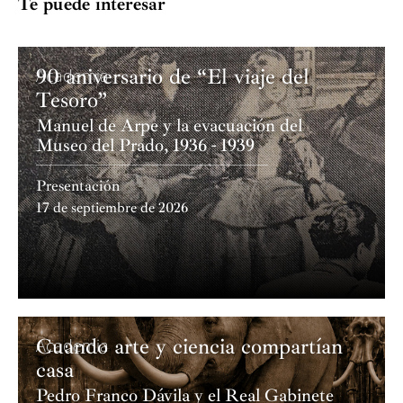
Te puede interesar
90 aniversario de “El viaje del
Academia
Tesoro”
Manuel de Arpe y la evacuación del
Museo del Prado, 1936 - 1939
Presentación
17 de septiembre de 2026
Cuando arte y ciencia compartían
Academia
casa
Pedro Franco Dávila y el Real Gabinete