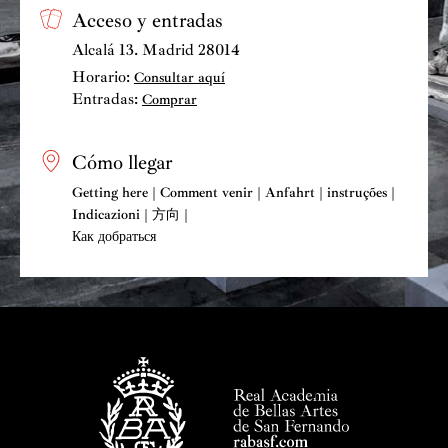
Acceso y entradas
Álvarez, se inicia una etapa en la que se quiere
potenciar la asociación con el desarrollo de nuevas
Alcalá 13. Madrid 28014
actividades y adhesión de nuevos socios, como antesala
Horario:
Consultar aquí
del año 2026, Centenario de la muerte del insigne
Entradas:
Comprar
arquitecto.
Cómo llegar
Getting here | Comment venir | Anfahrt | instruções |
Indicazioni | 方向 |
Как добраться