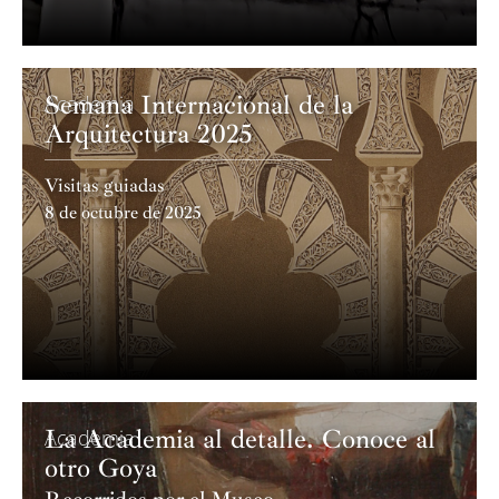
Semana Internacional de la
Academia
Arquitectura 2025
Visitas guiadas
8 de octubre de 2025
La Academia al detalle. Conoce al
Academia
otro Goya