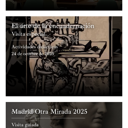
El arte de la encuadernación
Academia
Visita especial
Actividades didácticas
24 de octubre de 2025
Madrid Otra Mirada 2025
Academia
Visita guiada