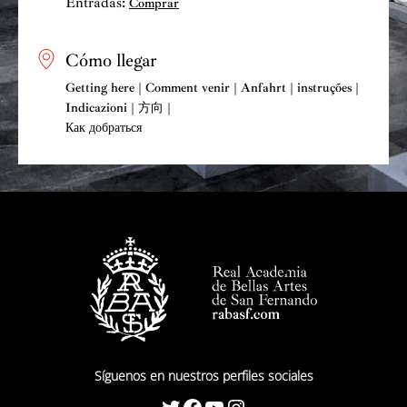
Entradas:
Comprar
Cómo llegar
Getting here | Comment venir | Anfahrt | instruções |
Indicazioni | 方向 |
Как добраться
Síguenos en nuestros perfiles sociales
Twitter
Facebook
YouTube
Instagram