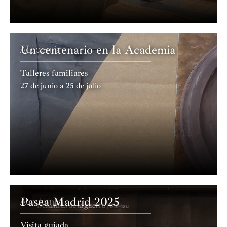
Un centenario en la Academia
Academia
Talleres familiares
27 de junio a 25 de julio
Pasea Madrid 2025
Academia
Visita guiada