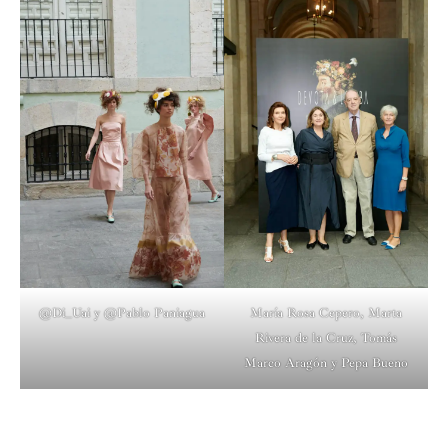
@Di_Uai y @Pablo Paniagua
María Rosa Cepero, Marta
Rivera de la Cruz, Tomás
Marco Aragón y Pepa Bueno