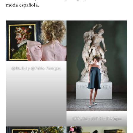
moda española.
@Di_Uai y @Pablo Paniagua
@Di_Uai y @Pablo Paniagua