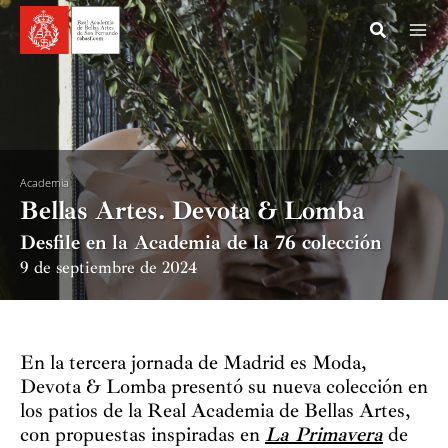
Ir
al
contenido
Academia
Bellas Artes. Devota & Lomba
Desfile en la Academia de la 76 colección
9 de septiembre de 2024
En la tercera jornada de Madrid es Moda,
Devota & Lomba presentó su nueva colección en
los patios de la Real Academia de Bellas Artes,
con propuestas inspiradas en
La Primavera
de