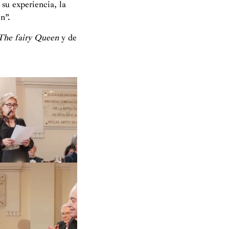
u experiencia, la
n”.
The fairy Queen
y de