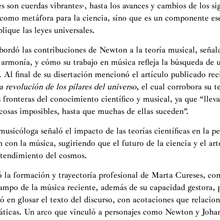
es son cuerdas vibrantes-, hasta los avances y cambios de los 
 como metáfora para la ciencia, sino que es un componente es
lique las leyes universales.
bordó las contribuciones de Newton a la teoría musical, señal
a armonía, y cómo su trabajo en música refleja la búsqueda de
. Al final de su disertación mencionó el artículo publicado r
la revolución de los pilares del universo
, el cual corrobora su t
 fronteras del conocimiento científico y musical, ya que “llev
osas imposibles, hasta que muchas de ellas suceden”.
musicóloga señaló el impacto de las teorías científicas en la p
n con la música, sugiriendo que el futuro de la ciencia y el ar
ntendimiento del cosmos.
 la formación y trayectoria profesional de Marta Cureses, c
campo de la música reciente, además de su capacidad gestora, 
ó en glosar el texto del discurso, con acotaciones que relacion
máticas. Un arco que vinculó a personajes como Newton y Joha