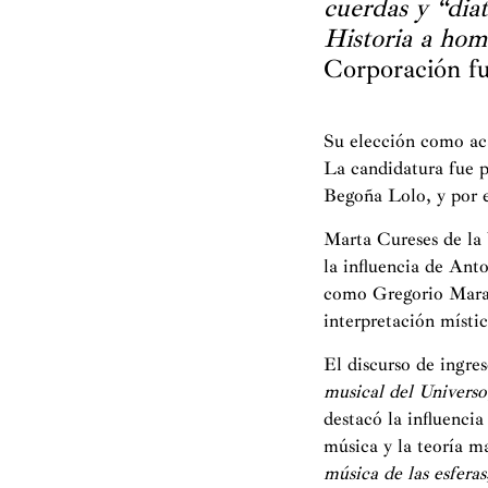
cuerdas y “dia
Historia a hom
Corporación f
Su elección como ac
La candidatura fue p
Begoña Lolo, y por 
Marta Cureses de la
la influencia de Ant
como Gregorio Marañ
interpretación místic
El discurso de ingre
musical del Universo
destacó la influenci
música y la teoría m
música de las esferas