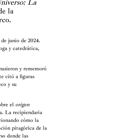
Universo: La
de la
rco.
 de junio de 2024.
ga y catedrática,
opusieron y rememoró
e citó a figuras
co y su
obre el
origen
ía. La recipiendaria
ncionando cómo la
ción pitagórica de la
rso donde las