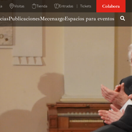
Colabora
da
Visitas
Tienda
Entradas
Tickets
cias
Publicaciones
Mecenazgo
Espacios para eventos