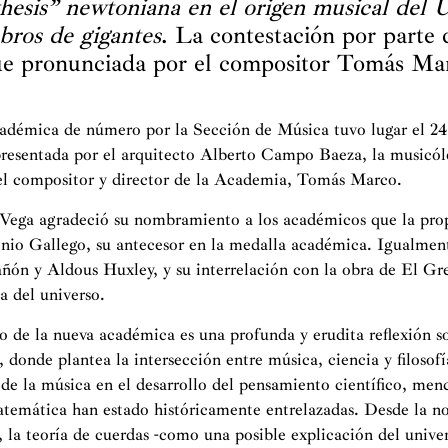
thesis” newtoniana en el origen musical del 
bros de gigantes
. La contestación por parte 
ue pronunciada por el compositor Tomás Ma
adémica de número por la Sección de Música tuvo lugar el 24
resentada por el arquitecto Alberto Campo Baeza, la musicólo
el compositor y director de la Academia, Tomás Marco.
 Vega agradeció su nombramiento a los académicos que la pr
onio Gallego, su antecesor en la medalla académica. Igualment
ón y Aldous Huxley, y su interrelación con la obra de El Gre
a del universo.
so de la nueva académica es una profunda y erudita reflexión s
, donde plantea la intersección entre música, ciencia y filosof
a de la música en el desarrollo del pensamiento científico, me
atemática han estado históricamente entrelazadas. Desde la no
, la teoría de cuerdas -como una posible explicación del unive