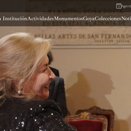
Agen
 Institución
Actividades
Monumentos
Goya
Colecciones
Noti