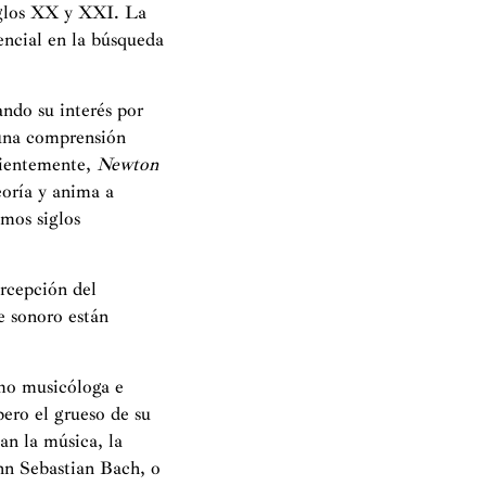
siglos XX y XXI. La
encial en la búsqueda
ando su interés por
 una comprensión
ecientemente,
Newton
eoría y anima a
amos siglos
ercepción del
te sonoro están
omo musicóloga e
pero el grueso de su
an la música, la
nn Sebastian Bach, o