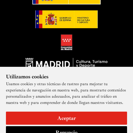
Utilizamos cookies
Usamos cookies y otras técnicas de rastreo para mejorar tu
experiencia de navegación en nuestra web, para mostrarte contenidos
personalizados y anuncios adecuados, para analizar el tráfico en
nuestra web y para comprender de donde llegan nuestros visitantes.
Suscríbete a nuestra newsletter
Aceptar
Renuncio