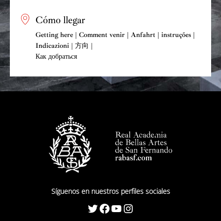
Cómo llegar
Getting here | Comment venir | Anfahrt | instruções |
Indicazioni | 方向 |
Как добраться
Síguenos en nuestros perfiles sociales
Twitter
Facebook
YouTube
Instagram