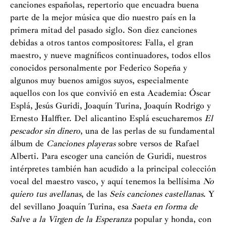
canciones españolas, repertorio que encuadra buena
parte de la mejor música que dio nuestro país en la
primera mitad del pasado siglo. Son diez canciones
debidas a otros tantos compositores: Falla, el gran
maestro, y nueve magníficos continuadores, todos ellos
conocidos personalmente por Federico Sopeña y
algunos muy buenos amigos suyos, especialmente
aquellos con los que convivió en esta Academia: Óscar
Esplá, Jesús Guridi, Joaquín Turina, Joaquín Rodrigo y
Ernesto Halffter. Del alicantino Esplá escucharemos
El
pescador sin dinero
, una de las perlas de su fundamental
álbum de
Canciones playeras
sobre versos de Rafael
Alberti. Para escoger una canción de Guridi, nuestros
intérpretes también han acudido a la principal colección
vocal del maestro vasco, y aquí tenemos la bellísima
No
quiero tus avellanas
, de las
Seis canciones castellanas
. Y
del sevillano Joaquín Turina, esa
Saeta en forma de
Salve a la Virgen de la Esperanza
popular y honda, con