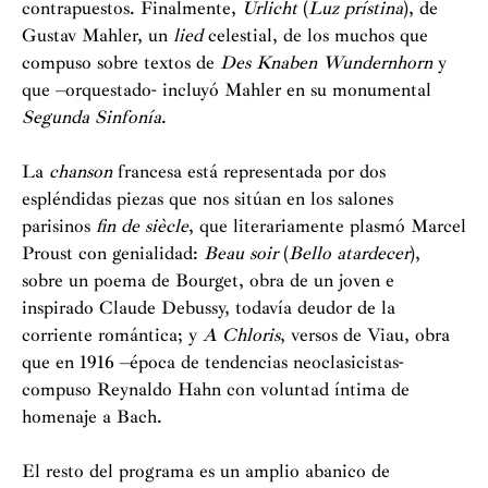
contrapuestos. Finalmente,
Urlicht
(
Luz prístina
), de
Gustav Mahler, un
lied
celestial, de los muchos que
compuso sobre textos de
Des Knaben Wundernhorn
y
que –orquestado- incluyó Mahler en su monumental
Segunda Sinfonía
.
La
chanson
francesa está representada por dos
espléndidas piezas que nos sitúan en los salones
parisinos
fin de siècle
, que literariamente plasmó Marcel
Proust con genialidad:
Beau soir
(
Bello atardecer
),
sobre un poema de Bourget, obra de un joven e
inspirado Claude Debussy, todavía deudor de la
corriente romántica; y
A Chloris
, versos de Viau, obra
que en 1916 –época de tendencias neoclasicistas-
compuso Reynaldo Hahn con voluntad íntima de
homenaje a Bach.
El resto del programa es un amplio abanico de