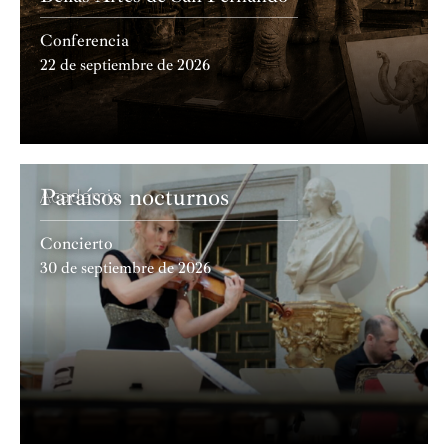
Conferencia
22 de septiembre de 2026
Paraísos nocturnos
Academia
Concierto
30 de septiembre de 2026