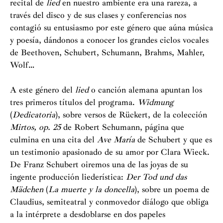
recital de
lied
en nuestro ambiente era una rareza, a
través del disco y de sus clases y conferencias nos
contagió su entusiasmo por este género que aúna música
y poesía, dándonos a conocer los grandes ciclos vocales
de Beethoven, Schubert, Schumann, Brahms, Mahler,
Wolf…
A este género del
lied
o canción alemana apuntan los
tres primeros títulos del programa.
Widmung
(
Dedicatoria
), sobre versos de Rückert, de la colección
Mirtos, op. 25
de Robert Schumann, página que
culmina en una cita del
Ave María
de Schubert y que es
un testimonio apasionado de su amor por Clara Wieck.
De Franz Schubert oiremos una de las joyas de su
ingente producción liederística:
Der Tod und das
Mädchen
(
La muerte y la doncella
), sobre un poema de
Claudius, semiteatral y conmovedor diálogo que obliga
a la intérprete a desdoblarse en dos papeles