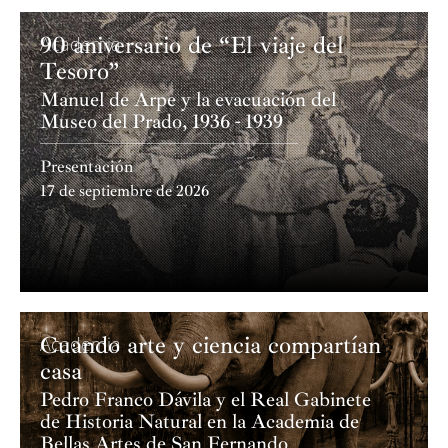
y el Premio Nacional de Música 2015.
90 aniversario de “El viaje del
Academia
Tesoro”
Manuel de Arpe y la evacuación del
Museo del Prado, 1936 - 1939
Presentación
17 de septiembre de 2026
Cuando arte y ciencia compartían
Academia
casa
Pedro Franco Dávila y el Real Gabinete
de Historia Natural en la Academia de
Bellas Artes de San Fernando