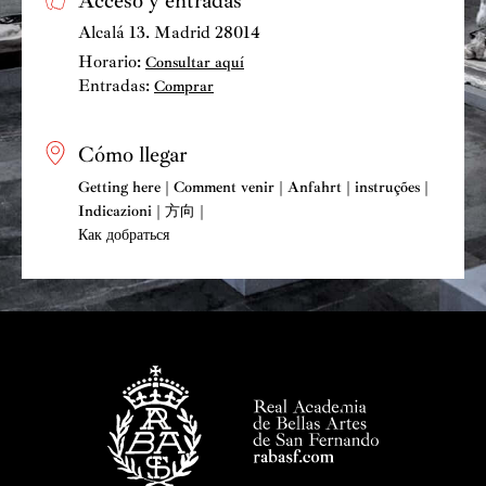
Acceso y entradas
Alcalá 13. Madrid 28014
Horario:
Consultar aquí
Entradas:
Comprar
Cómo llegar
Getting here | Comment venir | Anfahrt | instruções |
Indicazioni | 方向 |
Как добраться