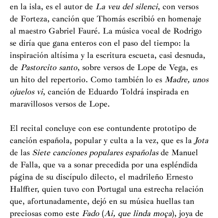
en la isla, es el autor de
La veu del silenci
, con versos
de Forteza, canción que Thomás escribió en homenaje
al maestro Gabriel Fauré. La música vocal de Rodrigo
se diría que gana enteros con el paso del tiempo: la
inspiración altísima y la escritura escueta, casi desnuda,
de
Pastorcito santo
, sobre versos de Lope de Vega, es
un hito del repertorio. Como también lo es
Madre, unos
ojuelos vi
, canción de Eduardo Toldrá inspirada en
maravillosos versos de Lope.
El recital concluye con ese contundente prototipo de
canción española, popular y culta a la vez, que es la
Jota
de las
Siete canciones populares españolas
de Manuel
de Falla, que va a sonar precedida por una espléndida
página de su discípulo dilecto, el madrileño Ernesto
Halffter, quien tuvo con Portugal una estrecha relación
que, afortunadamente, dejó en su música huellas tan
preciosas como este
Fado
(
Ai, que linda moça
), joya de