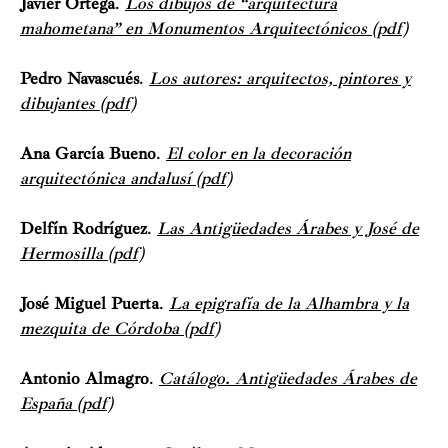
Javier Ortega
.
Los dibujos de “arquitectura
mahometana” en Monumentos Arquitectónicos (pdf)
Pedro Navascués
.
Los autores: arquitectos, pintores y
dibujantes (pdf)
Ana García Bueno
.
El color en la decoración
arquitectónica andalusí (pdf)
Delfín Rodríguez
.
Las Antigüedades Árabes y José de
Hermosilla (pdf)
José Miguel Puerta
.
La epigrafía de la Alhambra y la
mezquita de Córdoba (pdf)
Antonio Almagro
.
Catálogo. Antigüedades Árabes de
España (pdf)