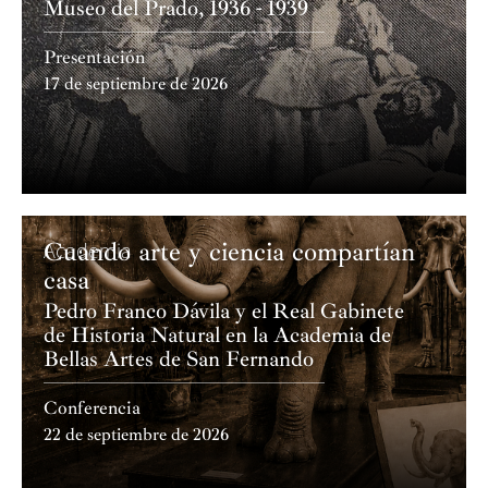
Museo del Prado, 1936 - 1939
Presentación
17 de septiembre de 2026
Cuando arte y ciencia compartían
Academia
casa
Pedro Franco Dávila y el Real Gabinete
de Historia Natural en la Academia de
Bellas Artes de San Fernando
Conferencia
22 de septiembre de 2026