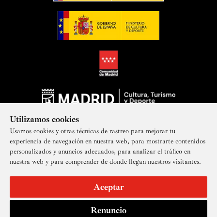
Utilizamos cookies
Usamos cookies y otras técnicas de rastreo para mejorar tu
experiencia de navegación en nuestra web, para mostrarte contenidos
personalizados y anuncios adecuados, para analizar el tráfico en
nuestra web y para comprender de donde llegan nuestros visitantes.
Suscríbete a nuestra newsletter
Aceptar
Renuncio
Aviso legal
Accesibilidad
Derechos de imagen
Mapa del sitio