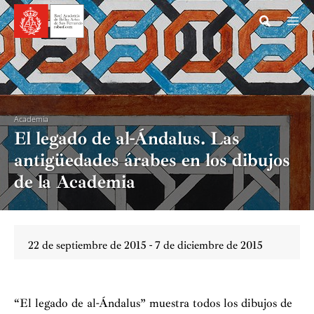
Ir
al
contenido
Academia
El legado de al-Ándalus. Las
antigüedades árabes en los dibujos
de la Academia
22 de septiembre de 2015 - 7 de diciembre de 2015
“El legado de al-Ándalus” muestra todos los dibujos de