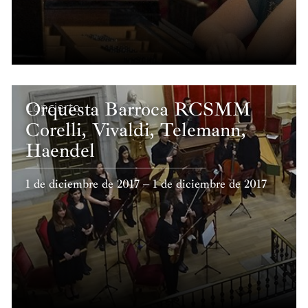
Orquesta Barroca RCSMM
Concierto
Corelli, Vivaldi, Telemann,
Haendel
1 de diciembre de 2017 – 1 de diciembre de 2017