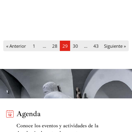
« Anterior
1
…
28
29
30
…
43
Siguiente »
Agenda
Conoce los eventos y actividades de la