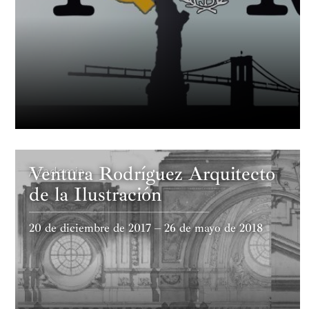
Ventura Rodríguez Arquitecto
Academia
de la Ilustración
20 de diciembre de 2017 – 26 de mayo de 2018