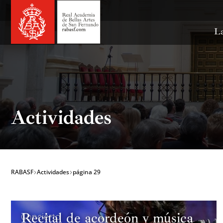
Ir
al
contenido
La
Actividades
RABASF
Actividades
página 29
Recital de acordeón y música
Concierto