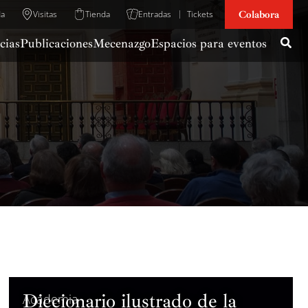
Colabora
da
Visitas
Tienda
Entradas
Tickets
cias
Publicaciones
Mecenazgo
Espacios para eventos
Diccionario ilustrado de la
Academia