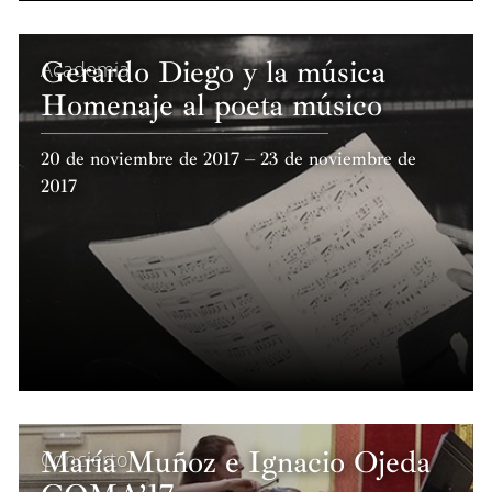
Gerardo Diego y la música
Academia
Homenaje al poeta músico
20 de noviembre de 2017 – 23 de noviembre de
2017
María Muñoz e Ignacio Ojeda
Concierto