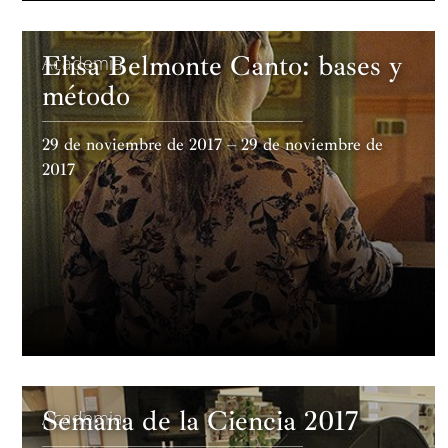
Elisa Belmonte Canto: bases y
Academia
método
29 de noviembre de 2017 – 29 de noviembre de
2017
Semana de la Ciencia 2017
Academia