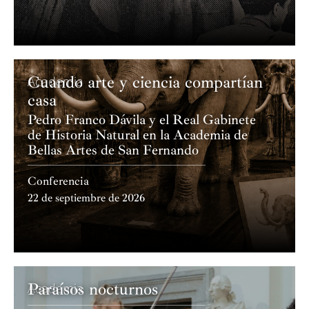
Cuando arte y ciencia compartían
Academia
casa
Pedro Franco Dávila y el Real Gabinete
de Historia Natural en la Academia de
Bellas Artes de San Fernando
Conferencia
22 de septiembre de 2026
Paraísos nocturnos
Academia