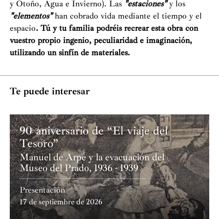
y Otoño, Agua e Invierno). Las
"estaciones"
y los
"elementos"
han cobrado vida mediante el tiempo y el
espacio
.
Tú y tu familia podréis recrear esta obra con
vuestro propio ingenio, peculiaridad e imaginación,
utilizando un sinfín de materiales.
Te puede interesar
90 aniversario de “El viaje del
Academia
Tesoro”
Manuel de Arpe y la evacuación del
Museo del Prado, 1936 - 1939
Presentación
17 de septiembre de 2026