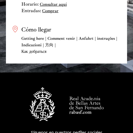
Horario:
Consultar aquí
Entradas:
Comprar
Cómo llegar
Getting here | Comment venir | Anfahrt | instruções |
Indicazioni | 方向 |
Как добраться
Síguenos en nuestros perfiles sociales