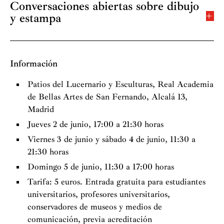
Conversaciones abiertas sobre dibujo
y estampa
Gabinete Goya, Calcografía Nacional
Viernes 3 de junio, 18:00 horas
Información
Conversaciones en torno a los gabinetes de dibujos y
Patios del Lucernario y Esculturas, Real Academia
estampas y las colecciones públicas
de Bellas Artes de San Fernando, Alcalá 13,
Madrid
Juan Carrete,
doctor en historia y
académico correspondiente
Jueves 2 de junio, 17:00 a 21:30 horas
Isabel García-Toraño,
jefe de la Sección de
Viernes 3 de junio y sábado 4 de junio, 11:30 a
Dibujos de la Biblioteca Nacional de
21:30 horas
España
Domingo 5 de junio, 11:30 a 17:00 horas
Rosa Vives Piqué,
directora del
Tarifa: 5 euros. Entrada gratuita para estudiantes
Departamento de Arte de la Universidad de
universitarios, profesores universitarios,
Barcelona
conservadores de museos y medios de
Juan Bordes,
académico delegado de la
comunicación, previa acreditación