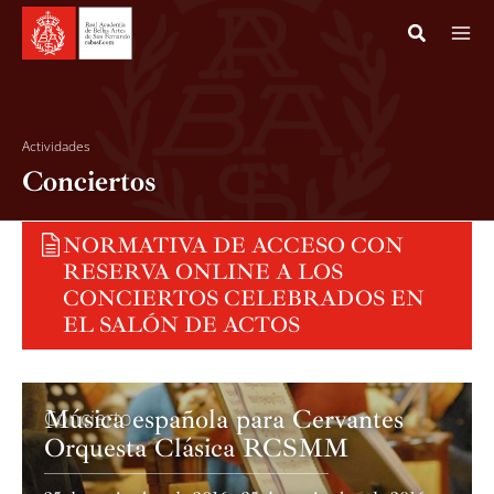
Ir
al
contenido
Actividades
Conciertos
Exposi
Concie
NORMATIVA DE ACCESO CON
RESERVA ONLINE A LOS
Cursos
CONCIERTOS CELEBRADOS EN
EL SALÓN DE ACTOS
Confer
Presen
Música española para Cervantes
Concierto
Proyec
Orquesta Clásica RCSMM
Becas 