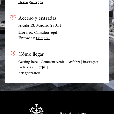
Descargar Apps
Acceso y entradas
Alcalá 13. Madrid 28014
Horario:
Consultar aquí
Entradas:
Comprar
Cómo llegar
Getting here | Comment venir | Anfahrt | instruções |
Indicazioni | 方向 |
Как добраться