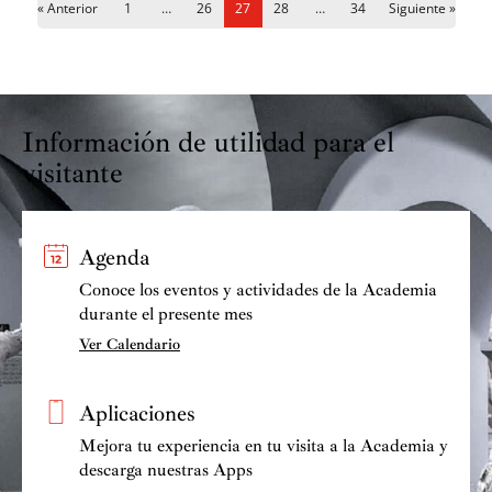
Navegación
« Anterior
1
…
26
27
28
…
34
Siguiente »
de
entradas
Información de utilidad para el
visitante
Agenda
Conoce los eventos y actividades de la Academia
durante el presente mes
Ver Calendario
Aplicaciones
Mejora tu experiencia en tu visita a la Academia y
descarga nuestras Apps