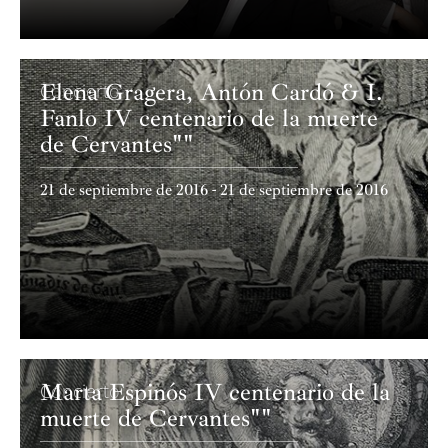
Elena Gragera, Antón Cardó & I.
Concierto
Fanlo IV centenario de la muerte
de Cervantes""
21 de septiembre de 2016 - 21 de septiembre de 2016
Marta Espinós IV centenario de la
Concierto
muerte de Cervantes""