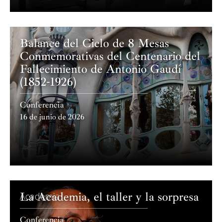
Balance del Ciclo de 8 Mesas
Academia
Conmemorativas del Centenario del
Fallecimiento de Antonio Gaudí
(1852-1926)
Conferencia
16 de junio de 2026
La Academia, el taller y la sorpresa
Academia
Conferencia