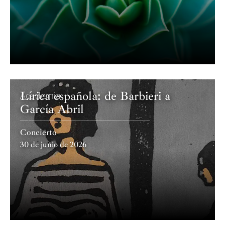
Lírica española: de Barbieri a
Academia
García Abril
Concierto
30 de junio de 2026