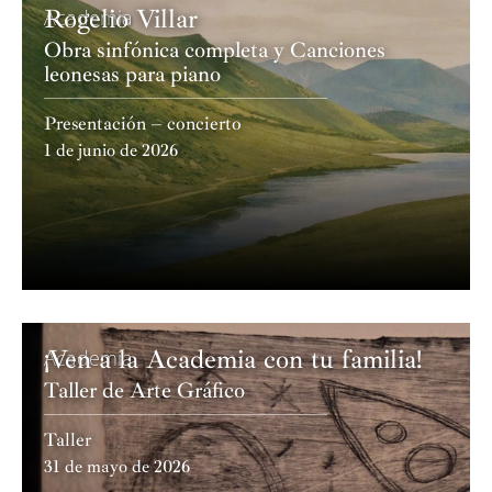
Rogelio Villar
Academia
Obra sinfónica completa y Canciones
leonesas para piano
Presentación – concierto
1 de junio de 2026
¡Ven a la Academia con tu familia!
Academia
Taller de Arte Gráfico
Taller
31 de mayo de 2026