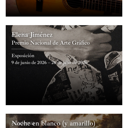
Elena Jiménez
Academia
Premio Nacional de Arte Gráfico
Exposición
9 de junio de 2026 – 26 de julio de 2026
Noche en blanco (y amarillo)
Academia