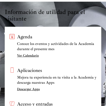
g
Información de utilidad para el
a
c
visitante
i
ó
n
Agenda
d
Conoce los eventos y actividades de la Academia
e
durante el presente mes
e
Ver Calendario
n
t
Aplicaciones
r
a
Mejora tu experiencia en tu visita a la Academia y
d
descarga nuestras Apps
a
Descargar Apps
s
Acceso y entradas