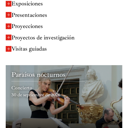
Exposiciones
Presentaciones
Proyecciones
Proyectos de investigación
Visitas guiadas
Paraísos nocturnos
Academia
Concierto
30 de septiembre de 2026