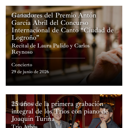
Ganadores del Premio Antón
Academia
García Abril del Concurso
Internacional de Canto “Ciudad de
Logroño”
Recital de Laura Pulido y Carlos
Reynoso
Concierto
29 de junio de 2026
25 años de la primera grabación
Academia
integral de los Tríos con piano de
Joaquín Turina
Trío Arbós