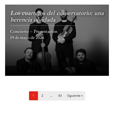
Los cuartetos del conservatorio: una
Academia
herencia olvidada
Concierto – Presentación
19 de mayo de 2026
N
1
2
…
43
Siguiente »
a
v
e