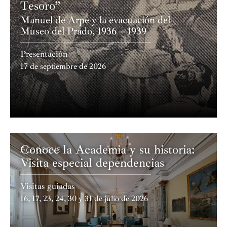
Tesoro”
Manuel de Arpe y la evacuación del
Museo del Prado, 1936 – 1939
Presentación
17 de septiembre de 2026
Conoce la Academia y su historia:
Academia
Visita especial dependencias
Visitas guiadas
16, 17, 23, 24, 30 y 31 de julio de 2026