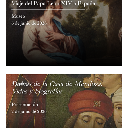
Viaje del Papa León XIV a España
Museo
6 de junio de 2026
Damas de la Casa de Mendoza.
Academia
Vidas y biografías
Presentación
2 de junio de 2026