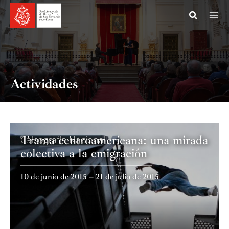
Ir
al
contenido
Actividades
Trama centroamericana: una mirada
Calcografía Nacional
colectiva a la emigración
10 de junio de 2015 – 21 de julio de 2015