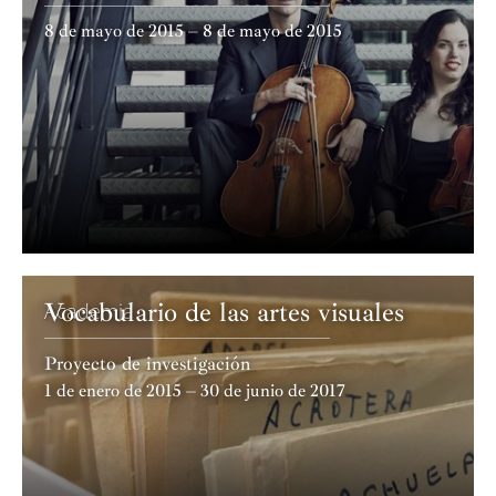
8 de mayo de 2015 – 8 de mayo de 2015
Vocabulario de las artes visuales
Academia
Proyecto de investigación
1 de enero de 2015 – 30 de junio de 2017