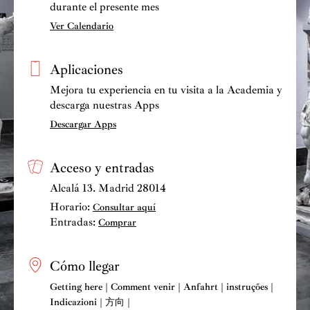
durante el presente mes
e
Ver Calendario
n
t
Aplicaciones
r
a
Mejora tu experiencia en tu visita a la Academia y
d
descarga nuestras Apps
a
Descargar Apps
s
Acceso y entradas
Alcalá 13. Madrid 28014
Horario:
Consultar aquí
Entradas:
Comprar
Cómo llegar
Getting here | Comment venir | Anfahrt | instruções |
Indicazioni | 方向 |