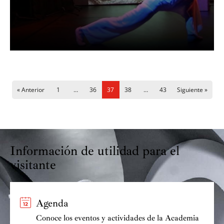
N
« Anterior
1
…
36
37
38
…
43
Siguiente »
a
v
e
g
Información de utilidad para el
a
c
visitante
i
ó
n
Agenda
d
Conoce los eventos y actividades de la Academia
e