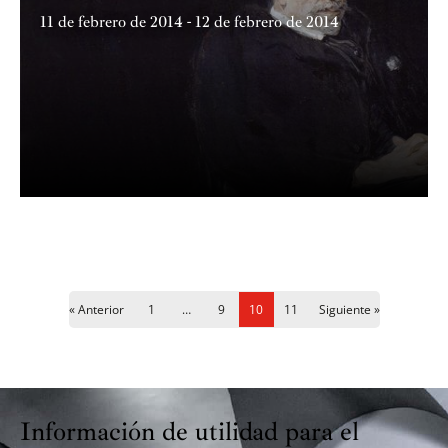
11 de febrero de 2014 - 12 de febrero de 2014
Navegación
« Anterior
1
…
9
10
11
Siguiente »
de
entradas
Información de utilidad para el