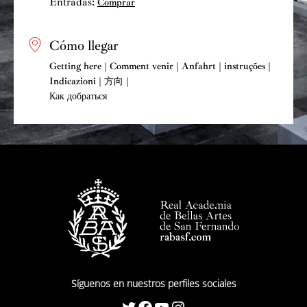
Entradas:
Comprar
Cómo llegar
Getting here | Comment venir | Anfahrt | instruções |
Indicazioni | 方向 |
Как добраться
Síguenos en nuestros perfiles sociales
Twitter
Facebook
YouTube
Instagram