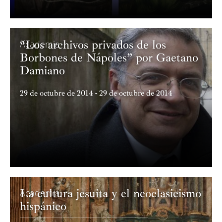
“Los archivos privados de los
Academia
Borbones de Nápoles” por Gaetano
Damiano
29 de octubre de 2014 - 29 de octubre de 2014
La cultura jesuita y el neoclasicismo
Academia
hispánico